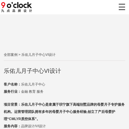
×
☰
首页
九点案例
九点服务
全部案例
> 乐佑儿月子中心VI设计
新闻动态
乐佑儿月子中心VI设计
关于九点
客户名称：
乐佑儿月子中心
联系九点
服务行业：
金融 教育 服务
项目背景：乐佑儿月子中心是隶属于珼宁旗下高端别墅品牌的母婴月子专护服务
机构。运营管理团队拥有多年的母婴月子中心服务经验,创立了产后母婴护
理“CMLYR质控体系”。
服务内容：
品牌设计/VI设计