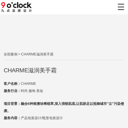
×
☰
首页
九点案例
九点服务
全部案例
> CHARME滋润美手霜
新闻动态
CHARME滋润美手霜
关于九点
客户名称：
CHARME
联系九点
服务行业：
时尚 服饰 美妆
项目背景：融合6种南澳珍稀植萃,深入强韧肌底,让肌肤足以抵御城市"尘"污染侵
袭。
服务内容：
产品包装设计/瓶形包装设计